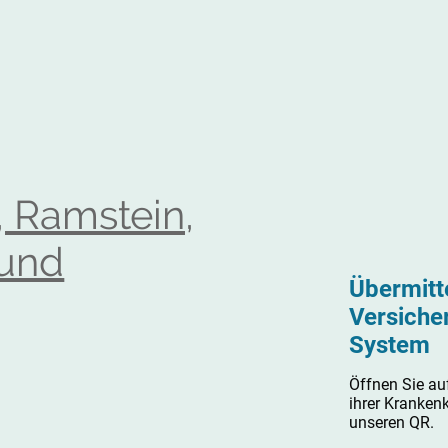
 Ramstein,
 und
Übermitte
Versicher
System
Öffnen Sie au
ihrer Kranken
unseren QR.